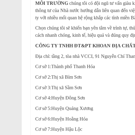
MÔI TRƯỜNG
chúng tôi có đội ngũ tư vấn giàu 
thông tư của Nhà nước hướng dẫn liên quan đến việc
ty với nhiều mối quan hệ rộng khắp các tỉnh miền 
Chọn chúng tôi sẽ khiến bạn yên tâm về trình tự, t
cách nhanh chóng, kinh tế, hiệu quả và đúng quy đị
CÔNG TY TNHH ĐT&PT KHOAN ĐỊA CHẤT
Địa chỉ: tầng 2, tòa nhà VCCI, 91 Nguyễn Chí Th
Cơ sở 1:Thành phố Thanh Hóa
Cơ sở 2:Thị xã Bỉm Sơn
Cơ sở 3:Thị xã Sầm Sơn
Cơ sở 4:Huyện Đông Sơn
Cơ sở 5:Huyện Quảng Xương
Cơ sở 6:Huyện Hoằng Hóa
Cơ sở 7:Huyện Hậu Lộc