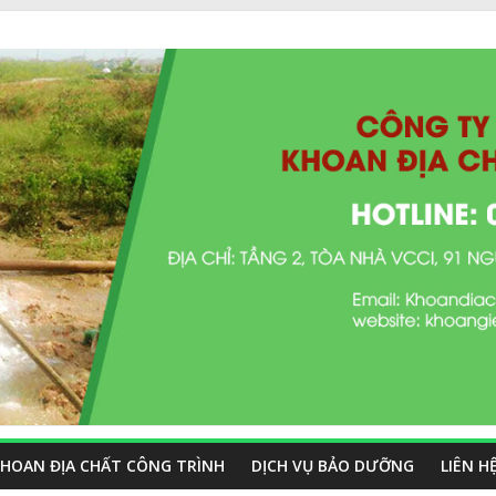
HOAN ĐỊA CHẤT CÔNG TRÌNH
DỊCH VỤ BẢO DƯỠNG
LIÊN H