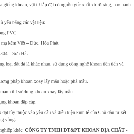
 giếng khoan, vật tư lắp đặt có nguồn gốc xuất xứ rõ ràng, bảo hành
ủ yếu bằng các vật liệu:
hong PVC.
p mạ kẽm Việt – Đức, Hòa Phát.
S304 – Sơn Hà.
g loại đất đá là khác nhau, sử dụng công nghệ khoan tiên tiến và
phương pháp khoan xoay lấy mẫu hoặc phá mẫu.
 mạnh thì sử dung khoan xoay lấy mẫu.
 dụng khoan đập cáp.
đặt tùy thuộc vào yêu cầu và điều kiện kinh tế của Chủ đầu tư kết
ừng vùng.
 nghiệp khác,
CÔNG TY TNHH ĐT&PT KHOAN ĐỊA CHẤT -