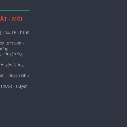
ẤT - MÔI
g Thọ, TP Thanh
 xã Bỉm Sơn -
ương
g - Huyện Nga
- Huyện Nông
uân - Huyện Như
 Thước - Huyện