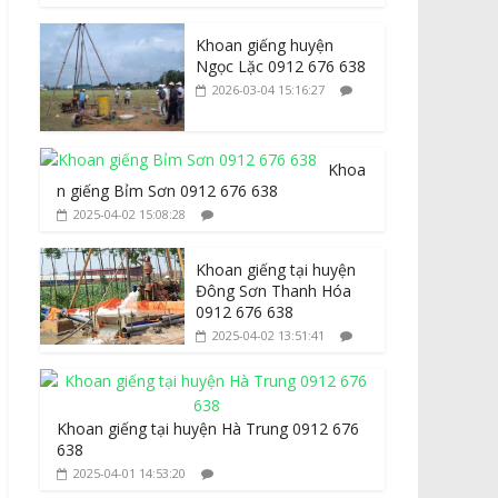
Khoan giếng huyện
Ngọc Lặc 0912 676 638
2026-03-04 15:16:27
Khoa
n giếng Bỉm Sơn 0912 676 638
2025-04-02 15:08:28
Khoan giếng tại huyện
Đông Sơn Thanh Hóa
0912 676 638
2025-04-02 13:51:41
Khoan giếng tại huyện Hà Trung 0912 676
638
2025-04-01 14:53:20