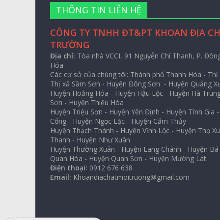
THÔNG TIN LIÊN HỆ
CÔNG TY TNHH ĐT&PT KHOAN ĐỊA CH
TRƯỜNG
Địa chỉ:
Tòa nhà VCCI, 91 Nguyễn Chí Thanh, P. Đôn
Hóa
Các cơ sở của chúng tôi: Thành phố Thanh Hóa - Thị
Thị xã Sầm Sơn - Huyện Đông Sơn - Huyện Quảng X
Huyện Hoằng Hóa - Huyện Hậu Lộc - Huyện Hà Trun
Sơn - Huyện Thiệu Hóa
Huyện Triệu Sơn - Huyện Yên Định - Huyện Tĩnh Gia 
Cống - Huyện Ngọc Lặc - Huyện Cẩm Thủy
Huyện Thạch Thành - Huyện Vĩnh Lộc - Huyện Thọ X
Thanh - Huyện Như Xuân
Huyện Thường Xuân - Huyện Lang Chánh - Huyện Bá
Quan Hóa - Huyện Quan Sơn - Huyện Mường Lát
Điện thoại:
0912 676 638
Email:
Khoandiachatmoitruong@gmail.com