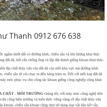
hư Thanh 0912 676 638
ớc ngầm dưới đất có đường kính, chiều sâu và lưu lượng khai thác
òng đất đá, kết cấu chống ống và lắp đặt thành giếng khoan khai thác.
điểm địa chất thủy văn của đất đá của mỗi khu vực mà đường kính
hiều sâu từ vài chục m đến hàng trăm m. Đối với mỗi loại đất đá
 máy móc phục vụ cho công tác khoan giếng công nghiệp cũng khác
A CHẤT - MÔI TRƯỜNG
chúng tôi, với máy móc công nghệ tiên
ệm thi công hiện trường và kiến thức vững vàng về địa chất thủy văn
háp khoan, chiều sâu khoan cũng như sử dụng loại vật liệu kết cấu